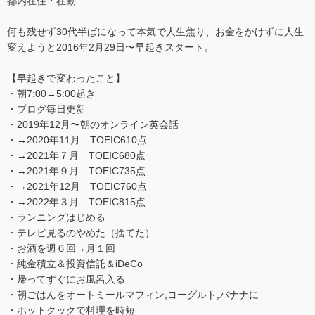
都内在住・在勤
何も残せず30代半ばになって本気で人生焦り、お金をかけずに人生
変えようと2016年2月29日〜早起きスタート。
【早起きで変わったこと】
・朝7:00→5:00起き
・ブログ毎日更新
・2019年12月〜朝のオンライン英会話
・→2020年11月 TOEIC610点
・→2021年７月 TOEIC680点
・→2021年９月 TOEIC735点
・→2021年12月 TOEIC760点
・→2022年３月 TOEIC815点
・ランニングはじめる
・テレビ見るのやめた（捨てた）
・お酒を週６回→月１回
・純金積立＆投資信託＆iDeCo
・帰ってすぐにお風呂入る
・朝ごはんをオートミールマフィン,ヨーグルト,バナナに
・ホットクックで料理を時短