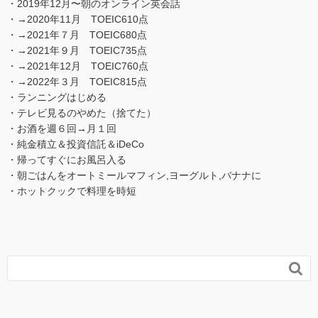
・2019年12月〜朝のオンライン英会話
・→2020年11月 TOEIC610点
・→2021年７月 TOEIC680点
・→2021年９月 TOEIC735点
・→2021年12月 TOEIC760点
・→2022年３月 TOEIC815点
・ランニングはじめる
・テレビ見るのやめた（捨てた）
・お酒を週６回→月１回
・純金積立＆投資信託＆iDeCo
・帰ってすぐにお風呂入る
・朝ごはんをオートミールマフィン,ヨーグルト,バナナに
・ホットクックで料理を時短
