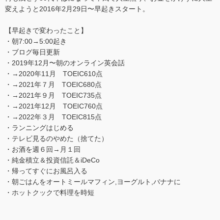
変えようと2016年2月29日〜早起きスタート。
【早起きで変わったこと】
・朝7:00→5:00起き
・ブログ毎日更新
・2019年12月〜朝のオンライン英会話
・→2020年11月 TOEIC610点
・→2021年７月 TOEIC680点
・→2021年９月 TOEIC735点
・→2021年12月 TOEIC760点
・→2022年３月 TOEIC815点
・ランニングはじめる
・テレビ見るのやめた（捨てた）
・お酒を週６回→月１回
・純金積立＆投資信託＆iDeCo
・帰ってすぐにお風呂入る
・朝ごはんをオートミールマフィン,ヨーグルト,バナナに
・ホットクックで料理を時短