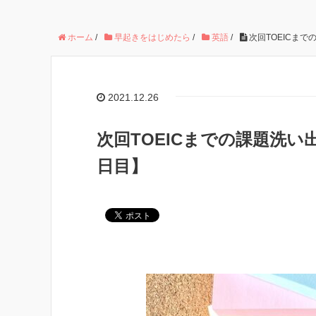
ホーム
/
早起きをはじめたら
/
英語
/
次回TOEICまで
2021.12.26
次回TOEICまでの課題洗い
日目】