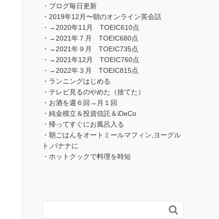
・ブログ毎日更新
・2019年12月〜朝のオンライン英会話
・→2020年11月 TOEIC610点
・→2021年７月 TOEIC680点
・→2021年９月 TOEIC735点
・→2021年12月 TOEIC760点
・→2022年３月 TOEIC815点
・ランニングはじめる
・テレビ見るのやめた（捨てた）
・お酒を週６回→月１回
・純金積立＆投資信託＆iDeCo
・帰ってすぐにお風呂入る
・朝ごはんをオートミールマフィン,ヨーグル
ト,バナナに
・ホットクックで料理を時短
