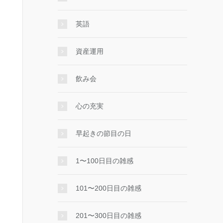
英語
資産運用
飲み会
心の充実
早起きの節目の日
1〜100日目の雑感
101〜200日目の雑感
201〜300日目の雑感