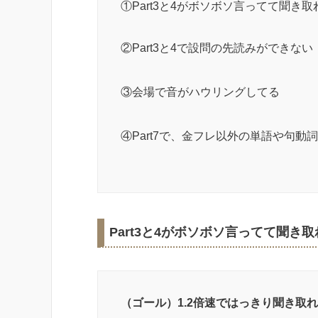
①Part3と4がボソボソ言ってて聞き取
②Part3と4で設問の先読みができない
③会場で音がハウリングしてる
④Part7で、金フレ以外の単語や句
Part3と4がボソボソ言ってて聞き
（ゴール）1.2倍速ではっきり聞き取