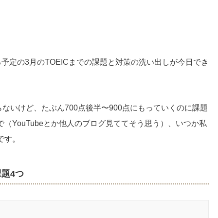
る予定の3月のTOEICまでの課題と対策の洗い出しが今日でき
。
からないけど、たぶん700点後半〜900点にもっていくのに課題
（YouTubeとか他人のブログ見ててそう思う）、いつか私
です。
課題4つ