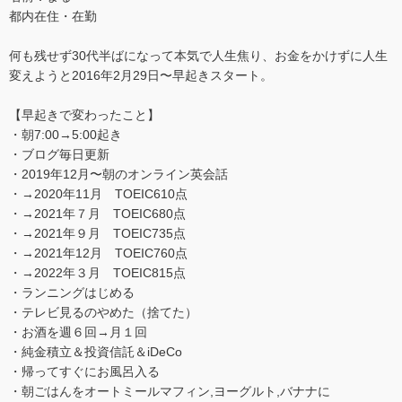
都内在住・在勤
何も残せず30代半ばになって本気で人生焦り、お金をかけずに人生
変えようと2016年2月29日〜早起きスタート。
【早起きで変わったこと】
・朝7:00→5:00起き
・ブログ毎日更新
・2019年12月〜朝のオンライン英会話
・→2020年11月 TOEIC610点
・→2021年７月 TOEIC680点
・→2021年９月 TOEIC735点
・→2021年12月 TOEIC760点
・→2022年３月 TOEIC815点
・ランニングはじめる
・テレビ見るのやめた（捨てた）
・お酒を週６回→月１回
・純金積立＆投資信託＆iDeCo
・帰ってすぐにお風呂入る
・朝ごはんをオートミールマフィン,ヨーグルト,バナナに