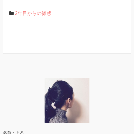
2年目からの雑感
名前：まる