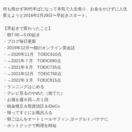
何も残せず30代半ばになって本気で人生焦り、お金をかけずに人生
変えようと2016年2月29日〜早起きスタート。
【早起きで変わったこと】
・朝7:00→5:00起き
・ブログ毎日更新
・2019年12月〜朝のオンライン英会話
・→2020年11月 TOEIC610点
・→2021年７月 TOEIC680点
・→2021年９月 TOEIC735点
・→2021年12月 TOEIC760点
・→2022年３月 TOEIC815点
・ランニングはじめる
・テレビ見るのやめた（捨てた）
・お酒を週６回→月１回
・純金積立＆投資信託＆iDeCo
・帰ってすぐにお風呂入る
・朝ごはんをオートミールマフィン,ヨーグルト,バナナに
・ホットクックで料理を時短