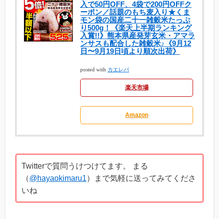
入で50円OFF、4袋で200円OFFク
ーポン／話題のもち麦入り★くま
モン袋の国産二十一雑穀米たっぷ
り500g！《楽天上半期ランキング
入賞!!》熊本県産発芽玄米・アマラ
ンサスも配合した雑穀米♪《9月12
日〜9月19日頃より順次出荷》
posted with
カエレバ
楽天市場
Amazon
Twitterで質問うけつけてます。 まる
（
@hayaokimaru1
）まで気軽に送ってみてくださ
いね