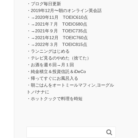
・ブログ毎日更新
・2019年12月〜朝のオンライン英会話
・→2020年11月 TOEIC610点
・→2021年７月 TOEIC680点
・→2021年９月 TOEIC735点
・→2021年12月 TOEIC760点
・→2022年３月 TOEIC815点
・ランニングはじめる
・テレビ見るのやめた（捨てた）
・お酒を週６回→月１回
・純金積立＆投資信託＆iDeCo
・帰ってすぐにお風呂入る
・朝ごはんをオートミールマフィン,ヨーグル
ト,バナナに
・ホットクックで料理を時短
