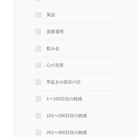
英語
資産運用
飲み会
心の充実
早起きの節目の日
1〜100日目の雑感
101〜200日目の雑感
201〜300日目の雑感