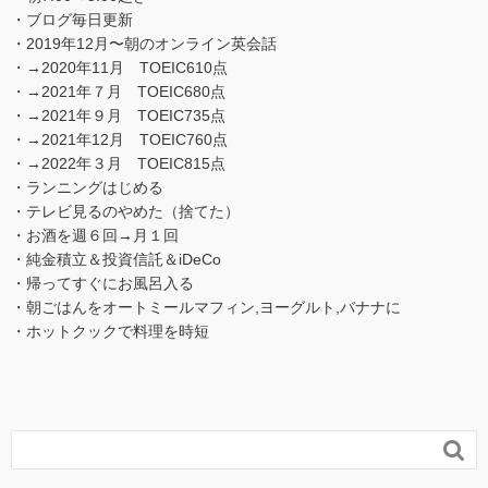
・ブログ毎日更新
・2019年12月〜朝のオンライン英会話
・→2020年11月 TOEIC610点
・→2021年７月 TOEIC680点
・→2021年９月 TOEIC735点
・→2021年12月 TOEIC760点
・→2022年３月 TOEIC815点
・ランニングはじめる
・テレビ見るのやめた（捨てた）
・お酒を週６回→月１回
・純金積立＆投資信託＆iDeCo
・帰ってすぐにお風呂入る
・朝ごはんをオートミールマフィン,ヨーグルト,バナナに
・ホットクックで料理を時短
