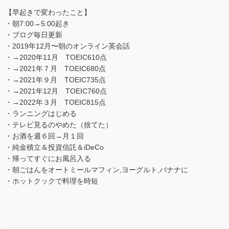
【早起きで変わったこと】
・朝7:00→5:00起き
・ブログ毎日更新
・2019年12月〜朝のオンライン英会話
・→2020年11月 TOEIC610点
・→2021年７月 TOEIC680点
・→2021年９月 TOEIC735点
・→2021年12月 TOEIC760点
・→2022年３月 TOEIC815点
・ランニングはじめる
・テレビ見るのやめた（捨てた）
・お酒を週６回→月１回
・純金積立＆投資信託＆iDeCo
・帰ってすぐにお風呂入る
・朝ごはんをオートミールマフィン,ヨーグルト,バナナに
・ホットクックで料理を時短