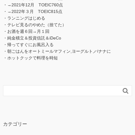
・→2021年12月 TOEIC760点
・→2022年３月 TOEIC815点
・ランニングはじめる
・テレビ見るのやめた（捨てた）
・お酒を週６回→月１回
・純金積立＆投資信託＆iDeCo
・帰ってすぐにお風呂入る
・朝ごはんをオートミールマフィン,ヨーグルト,バナナに
・ホットクックで料理を時短

カテゴリー