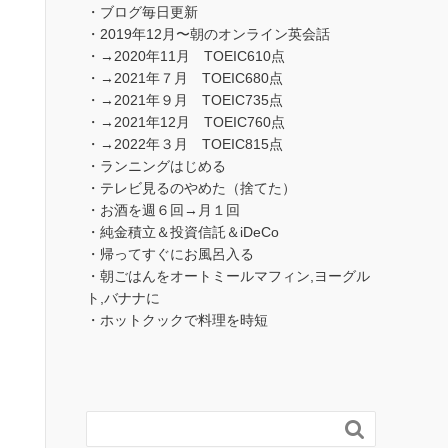
・ブログ毎日更新
・2019年12月〜朝のオンライン英会話
・→2020年11月 TOEIC610点
・→2021年７月 TOEIC680点
・→2021年９月 TOEIC735点
・→2021年12月 TOEIC760点
・→2022年３月 TOEIC815点
・ランニングはじめる
・テレビ見るのやめた（捨てた）
・お酒を週６回→月１回
・純金積立＆投資信託＆iDeCo
・帰ってすぐにお風呂入る
・朝ごはんをオートミールマフィン,ヨーグル
ト,バナナに
・ホットクックで料理を時短
