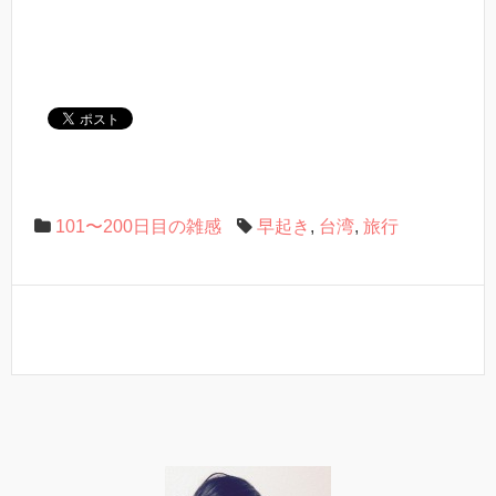
101〜200日目の雑感
早起き
,
台湾
,
旅行