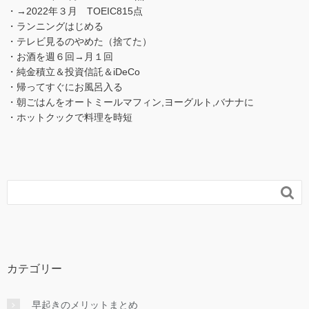
・→2022年３月 TOEIC815点
・ランニングはじめる
・テレビ見るのやめた（捨てた）
・お酒を週６回→月１回
・純金積立＆投資信託＆iDeCo
・帰ってすぐにお風呂入る
・朝ごはんをオートミールマフィン,ヨーグルト,バナナに
・ホットクックで料理を時短

カテゴリー
早起きのメリットまとめ