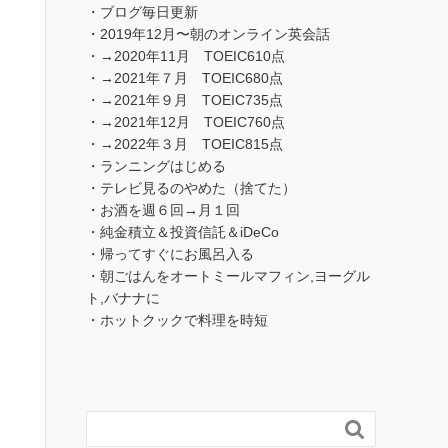
・ブログ毎日更新
・2019年12月〜朝のオンライン英会話
・→2020年11月 TOEIC610点
・→2021年７月 TOEIC680点
・→2021年９月 TOEIC735点
・→2021年12月 TOEIC760点
・→2022年３月 TOEIC815点
・ランニングはじめる
・テレビ見るのやめた（捨てた）
・お酒を週６回→月１回
・純金積立＆投資信託＆iDeCo
・帰ってすぐにお風呂入る
・朝ごはんをオートミールマフィン,ヨーグル
ト,バナナに
・ホットクックで料理を時短
