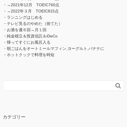
・→2021年12月 TOEIC760点
・→2022年３月 TOEIC815点
・ランニングはじめる
・テレビ見るのやめた（捨てた）
・お酒を週６回→月１回
・純金積立＆投資信託＆iDeCo
・帰ってすぐにお風呂入る
・朝ごはんをオートミールマフィン,ヨーグルト,バナナに
・ホットクックで料理を時短

カテゴリー