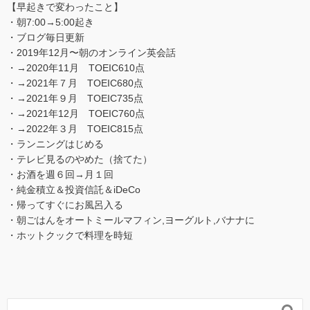
【早起きで変わったこと】
・朝7:00→5:00起き
・ブログ毎日更新
・2019年12月〜朝のオンライン英会話
・→2020年11月 TOEIC610点
・→2021年７月 TOEIC680点
・→2021年９月 TOEIC735点
・→2021年12月 TOEIC760点
・→2022年３月 TOEIC815点
・ランニングはじめる
・テレビ見るのやめた（捨てた）
・お酒を週６回→月１回
・純金積立＆投資信託＆iDeCo
・帰ってすぐにお風呂入る
・朝ごはんをオートミールマフィン,ヨーグルト,バナナに
・ホットクックで料理を時短