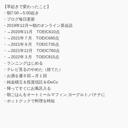
【早起きで変わったこと】
・朝7:00→5:00起き
・ブログ毎日更新
・2019年12月〜朝のオンライン英会話
・→2020年11月 TOEIC610点
・→2021年７月 TOEIC680点
・→2021年９月 TOEIC735点
・→2021年12月 TOEIC760点
・→2022年３月 TOEIC815点
・ランニングはじめる
・テレビ見るのやめた（捨てた）
・お酒を週６回→月１回
・純金積立＆投資信託＆iDeCo
・帰ってすぐにお風呂入る
・朝ごはんをオートミールマフィン,ヨーグルト,バナナに
・ホットクックで料理を時短