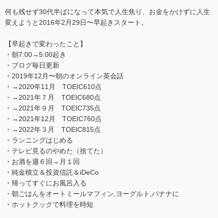
何も残せず30代半ばになって本気で人生焦り、お金をかけずに人生
変えようと2016年2月29日〜早起きスタート。
【早起きで変わったこと】
・朝7:00→5:00起き
・ブログ毎日更新
・2019年12月〜朝のオンライン英会話
・→2020年11月 TOEIC610点
・→2021年７月 TOEIC680点
・→2021年９月 TOEIC735点
・→2021年12月 TOEIC760点
・→2022年３月 TOEIC815点
・ランニングはじめる
・テレビ見るのやめた（捨てた）
・お酒を週６回→月１回
・純金積立＆投資信託＆iDeCo
・帰ってすぐにお風呂入る
・朝ごはんをオートミールマフィン,ヨーグルト,バナナに
・ホットクックで料理を時短