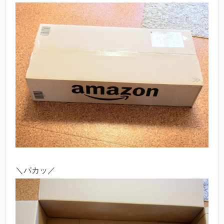
＼パカッ／