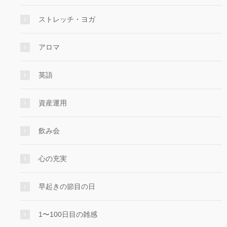
ストレッチ・ヨガ
アロマ
英語
資産運用
飲み会
心の充実
早起きの節目の日
1〜100日目の雑感