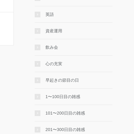
英語
資産運用
飲み会
心の充実
早起きの節目の日
1〜100日目の雑感
101〜200日目の雑感
201〜300日目の雑感