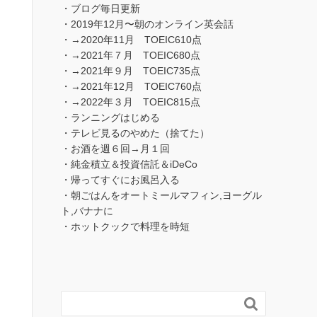
・ブログ毎日更新
・2019年12月〜朝のオンライン英会話
・→2020年11月 TOEIC610点
・→2021年７月 TOEIC680点
・→2021年９月 TOEIC735点
・→2021年12月 TOEIC760点
・→2022年３月 TOEIC815点
・ランニングはじめる
・テレビ見るのやめた（捨てた）
・お酒を週６回→月１回
・純金積立＆投資信託＆iDeCo
・帰ってすぐにお風呂入る
・朝ごはんをオートミールマフィン,ヨーグル
ト,バナナに
・ホットクックで料理を時短
