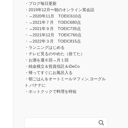
・ブログ毎日更新
・2019年12月〜朝のオンライン英会話
・→2020年11月 TOEIC610点
・→2021年７月 TOEIC680点
・→2021年９月 TOEIC735点
・→2021年12月 TOEIC760点
・→2022年３月 TOEIC815点
・ランニングはじめる
・テレビ見るのやめた（捨てた）
・お酒を週６回→月１回
・純金積立＆投資信託＆iDeCo
・帰ってすぐにお風呂入る
・朝ごはんをオートミールマフィン,ヨーグル
ト,バナナに
・ホットクックで料理を時短
