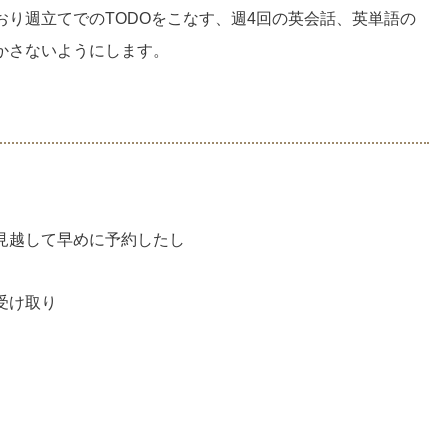
り週立てでのTODOをこなす、週4回の英会話、英単語の
かさないようにします。
見越して早めに予約したし
受け取り