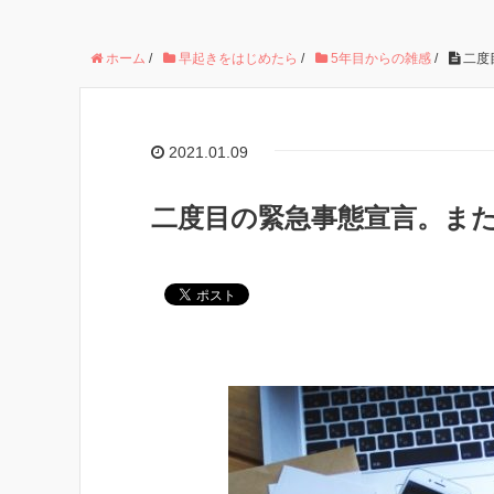
ホーム
/
早起きをはじめたら
/
5年目からの雑感
/
二度
2021.01.09
二度目の緊急事態宣言。また