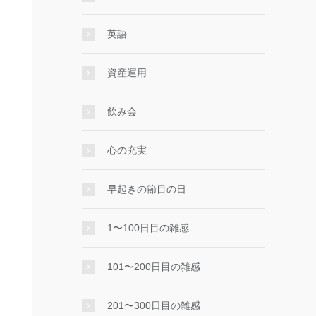
英語
資産運用
飲み会
心の充実
早起きの節目の日
1〜100日目の雑感
101〜200日目の雑感
201〜300日目の雑感