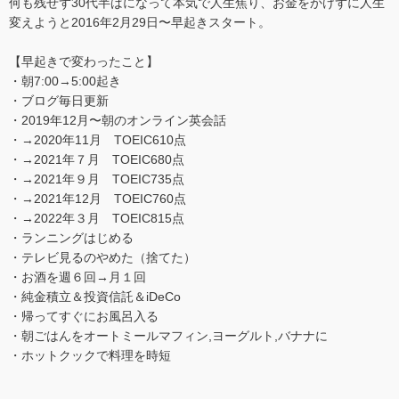
何も残せず30代半ばになって本気で人生焦り、お金をかけずに人生
変えようと2016年2月29日〜早起きスタート。
【早起きで変わったこと】
・朝7:00→5:00起き
・ブログ毎日更新
・2019年12月〜朝のオンライン英会話
・→2020年11月 TOEIC610点
・→2021年７月 TOEIC680点
・→2021年９月 TOEIC735点
・→2021年12月 TOEIC760点
・→2022年３月 TOEIC815点
・ランニングはじめる
・テレビ見るのやめた（捨てた）
・お酒を週６回→月１回
・純金積立＆投資信託＆iDeCo
・帰ってすぐにお風呂入る
・朝ごはんをオートミールマフィン,ヨーグルト,バナナに
・ホットクックで料理を時短