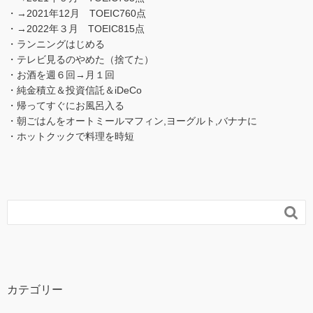
・→2021年12月 TOEIC760点
・→2022年３月 TOEIC815点
・ランニングはじめる
・テレビ見るのやめた（捨てた）
・お酒を週６回→月１回
・純金積立＆投資信託＆iDeCo
・帰ってすぐにお風呂入る
・朝ごはんをオートミールマフィン,ヨーグルト,バナナに
・ホットクックで料理を時短

カテゴリー