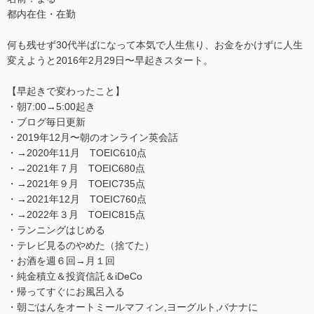
都内在住・在勤
何も残せず30代半ばになって本気で人生焦り、お金をかけずに人生
変えようと2016年2月29日〜早起きスタート。
【早起きで変わったこと】
・朝7:00→5:00起き
・ブログ毎日更新
・2019年12月〜朝のオンライン英会話
・→2020年11月 TOEIC610点
・→2021年７月 TOEIC680点
・→2021年９月 TOEIC735点
・→2021年12月 TOEIC760点
・→2022年３月 TOEIC815点
・ランニングはじめる
・テレビ見るのやめた（捨てた）
・お酒を週６回→月１回
・純金積立＆投資信託＆iDeCo
・帰ってすぐにお風呂入る
・朝ごはんをオートミールマフィン,ヨーグルト,バナナに