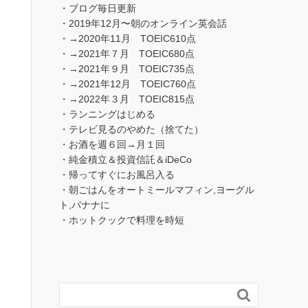
・ブログ毎日更新
・2019年12月〜朝のオンライン英会話
・→2020年11月 TOEIC610点
・→2021年７月 TOEIC680点
・→2021年９月 TOEIC735点
・→2021年12月 TOEIC760点
・→2022年３月 TOEIC815点
・ランニングはじめる
・テレビ見るのやめた（捨てた）
・お酒を週６回→月１回
・純金積立＆投資信託＆iDeCo
・帰ってすぐにお風呂入る
・朝ごはんをオートミールマフィン,ヨーグル
ト,バナナに
・ホットクックで料理を時短
