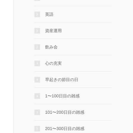
英語
資産運用
飲み会
心の充実
早起きの節目の日
1〜100日目の雑感
101〜200日目の雑感
201〜300日目の雑感