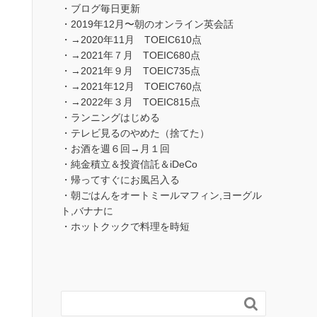
・ブログ毎日更新
・2019年12月〜朝のオンライン英会話
・→2020年11月 TOEIC610点
・→2021年７月 TOEIC680点
・→2021年９月 TOEIC735点
・→2021年12月 TOEIC760点
・→2022年３月 TOEIC815点
・ランニングはじめる
・テレビ見るのやめた（捨てた）
・お酒を週６回→月１回
・純金積立＆投資信託＆iDeCo
・帰ってすぐにお風呂入る
・朝ごはんをオートミールマフィン,ヨーグル
ト,バナナに
・ホットクックで料理を時短
