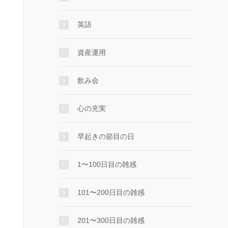
英語
資産運用
飲み会
心の充実
早起きの節目の日
1〜100日目の雑感
101〜200日目の雑感
201〜300日目の雑感