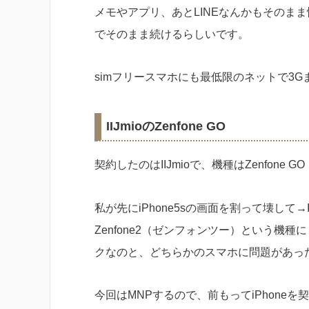
メモやアプリ、あとLINEなんかもそのまま
でそのまま続けるらしいです。
simフリースマホにも最低限のネットで3
IIJmioのZenfone GO
契約したのはIIJmioで、機種はZenfon
私が先にiPhone5sの画面を割って壊して→
Zenfone2（ゼンフォンツー）という機
クなのと、どちらかのスマホに問題があっ
今回はMNPするので、前もってiPhone