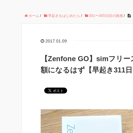
ホーム
/
早起きをはじめたら
/
301〜365日目の雑感
/
2017.01.09
【Zenfone GO】sim
額になるはず【早起き311