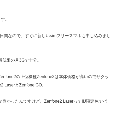
ます。
5日間なので、すぐに新しいsimフリースマホも申し込みまし
最低限の月3Gで十分。
fone2の上位機種Zenfone3は本体価格が高いのでサクッ
aserとZenfone GO。
が良かったんですけど、Zenfone2 LaserってIIJ限定色でパー