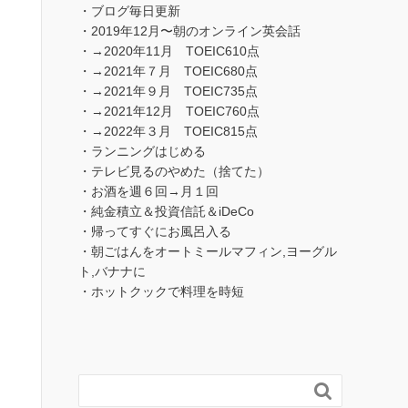
・ブログ毎日更新
・2019年12月〜朝のオンライン英会話
・→2020年11月 TOEIC610点
・→2021年７月 TOEIC680点
・→2021年９月 TOEIC735点
・→2021年12月 TOEIC760点
・→2022年３月 TOEIC815点
・ランニングはじめる
・テレビ見るのやめた（捨てた）
・お酒を週６回→月１回
・純金積立＆投資信託＆iDeCo
・帰ってすぐにお風呂入る
・朝ごはんをオートミールマフィン,ヨーグル
ト,バナナに
・ホットクックで料理を時短
