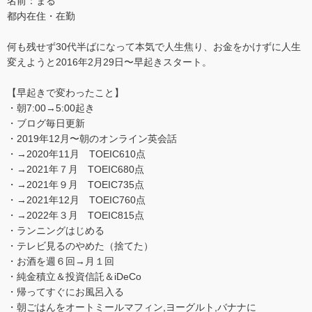
名前：まる
都内在住・在勤
何も残せず30代半ばになって本気で人生焦り、お金をかけずに人生
変えようと2016年2月29日〜早起きスタート。
【早起きで変わったこと】
・朝7:00→5:00起き
・ブログ毎日更新
・2019年12月〜朝のオンライン英会話
・→2020年11月 TOEIC610点
・→2021年７月 TOEIC680点
・→2021年９月 TOEIC735点
・→2021年12月 TOEIC760点
・→2022年３月 TOEIC815点
・ランニングはじめる
・テレビ見るのやめた（捨てた）
・お酒を週６回→月１回
・純金積立＆投資信託＆iDeCo
・帰ってすぐにお風呂入る
・朝ごはんをオートミールマフィン,ヨーグルト,バナナに