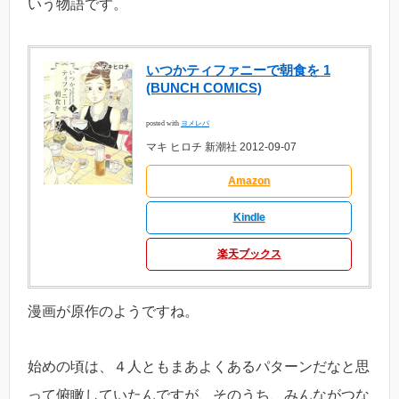
いう物語です。
いつかティファニーで朝食を 1
(BUNCH COMICS)
posted with
ヨメレバ
マキ ヒロチ 新潮社 2012-09-07
Amazon
Kindle
楽天ブックス
漫画が原作のようですね。
始めの頃は、４人ともまあよくあるパターンだなと思
って俯瞰していたんですが、そのうち、みんながつな