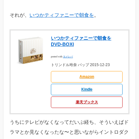
それが、
いつかティファニーで朝食を
。
いつかティファニーで朝食を
DVD-BOXI
posted with
ヨメレバ
トリンドル玲奈 バップ 2015-12-23
Amazon
Kindle
楽天ブックス
うちにテレビがなくなってだいぶ経ち、そういえばド
ラマとか見なくなったな〜と思いながらイントロダク