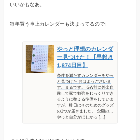
いいかもなあ。
毎年買う卓上カレンダーも決まってるので↓
やっと理想のカレンダ
ー見つけた！【早起き
1,874日目】
条件を満たすカレンダーをやっ
と見つけた おはようございま
す。まるです。 GW前に外出自
粛して家で勉強をじっくりでき
るように整える準備をしていま
すが、昨日はそのためのグッズ
の1つが届きました。 念願の…
やっと自分がほしかっ […]