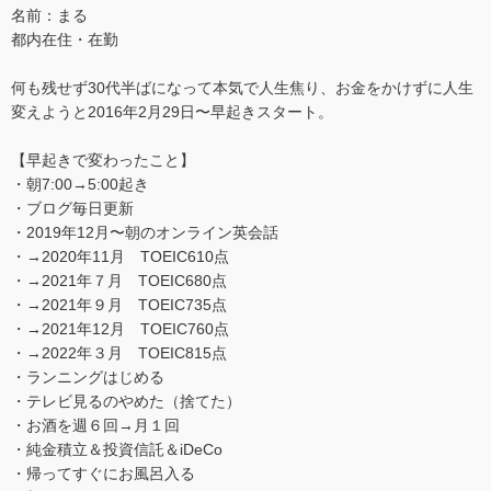
名前：まる
都内在住・在勤
何も残せず30代半ばになって本気で人生焦り、お金をかけずに人生
変えようと2016年2月29日〜早起きスタート。
【早起きで変わったこと】
・朝7:00→5:00起き
・ブログ毎日更新
・2019年12月〜朝のオンライン英会話
・→2020年11月 TOEIC610点
・→2021年７月 TOEIC680点
・→2021年９月 TOEIC735点
・→2021年12月 TOEIC760点
・→2022年３月 TOEIC815点
・ランニングはじめる
・テレビ見るのやめた（捨てた）
・お酒を週６回→月１回
・純金積立＆投資信託＆iDeCo
・帰ってすぐにお風呂入る