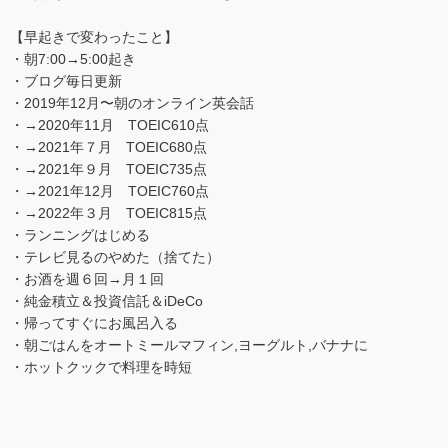
【早起きで変わったこと】
・朝7:00→5:00起き
・ブログ毎日更新
・2019年12月〜朝のオンライン英会話
・→2020年11月 TOEIC610点
・→2021年７月 TOEIC680点
・→2021年９月 TOEIC735点
・→2021年12月 TOEIC760点
・→2022年３月 TOEIC815点
・ランニングはじめる
・テレビ見るのやめた（捨てた）
・お酒を週６回→月１回
・純金積立＆投資信託＆iDeCo
・帰ってすぐにお風呂入る
・朝ごはんをオートミールマフィン,ヨーグルト,バナナに
・ホットクックで料理を時短