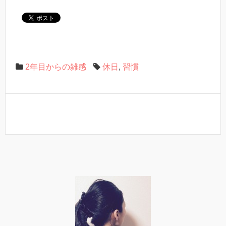
2年目からの雑感
休日
,
習慣