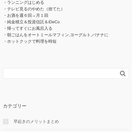
・ランニングはじめる
・テレビ見るのやめた（捨てた）
・お酒を週６回→月１回
・純金積立＆投資信託＆iDeCo
・帰ってすぐにお風呂入る
・朝ごはんをオートミールマフィン,ヨーグルト,バナナに
・ホットクックで料理を時短

カテゴリー
早起きのメリットまとめ