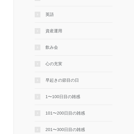
英語
資産運用
飲み会
心の充実
早起きの節目の日
1〜100日目の雑感
101〜200日目の雑感
201〜300日目の雑感