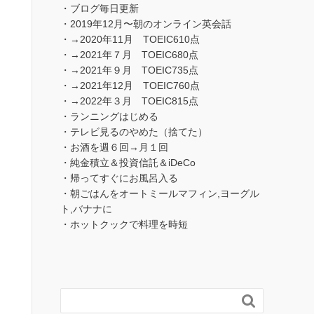
・ブログ毎日更新
・2019年12月〜朝のオンライン英会話
・→2020年11月 TOEIC610点
・→2021年７月 TOEIC680点
・→2021年９月 TOEIC735点
・→2021年12月 TOEIC760点
・→2022年３月 TOEIC815点
・ランニングはじめる
・テレビ見るのやめた（捨てた）
・お酒を週６回→月１回
・純金積立＆投資信託＆iDeCo
・帰ってすぐにお風呂入る
・朝ごはんをオートミールマフィン,ヨーグル
ト,バナナに
・ホットクックで料理を時短
