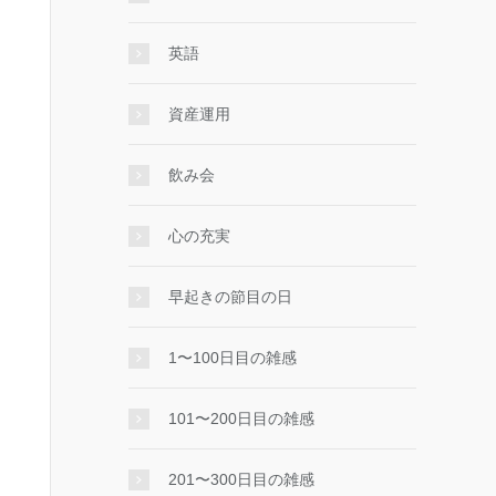
英語
資産運用
飲み会
心の充実
早起きの節目の日
1〜100日目の雑感
101〜200日目の雑感
201〜300日目の雑感