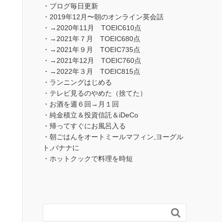
・ブログ毎日更新
・2019年12月〜朝のオンライン英会話
・→2020年11月 TOEIC610点
・→2021年７月 TOEIC680点
・→2021年９月 TOEIC735点
・→2021年12月 TOEIC760点
・→2022年３月 TOEIC815点
・ランニングはじめる
・テレビ見るのやめた（捨てた）
・お酒を週６回→月１回
・純金積立＆投資信託＆iDeCo
・帰ってすぐにお風呂入る
・朝ごはんをオートミールマフィン,ヨーグル
ト,バナナに
・ホットクックで料理を時短
