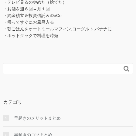
・テレビ見るのやめた（捨てた）
・お酒を週６回→月１回
・純金積立＆投資信託＆iDeCo
・帰ってすぐにお風呂入る
・朝ごはんをオートミールマフィン,ヨーグルト,バナナに
・ホットクックで料理を時短

カテゴリー
早起きのメリットまとめ
早起きのコツまとめ