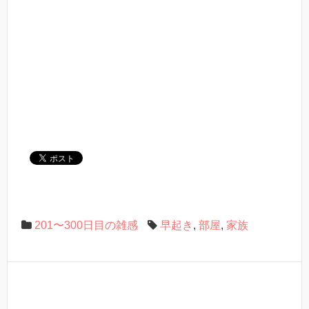
201〜300日目の雑感
早起き
,
部屋
,
家族