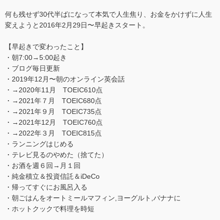
何も残せず30代半ばになって本気で人生焦り、お金をかけずに人生
変えようと2016年2月29日〜早起きスタート。
【早起きで変わったこと】
・朝7:00→5:00起き
・ブログ毎日更新
・2019年12月〜朝のオンライン英会話
・→2020年11月 TOEIC610点
・→2021年７月 TOEIC680点
・→2021年９月 TOEIC735点
・→2021年12月 TOEIC760点
・→2022年３月 TOEIC815点
・ランニングはじめる
・テレビ見るのやめた（捨てた）
・お酒を週６回→月１回
・純金積立＆投資信託＆iDeCo
・帰ってすぐにお風呂入る
・朝ごはんをオートミールマフィン,ヨーグルト,バナナに
・ホットクックで料理を時短