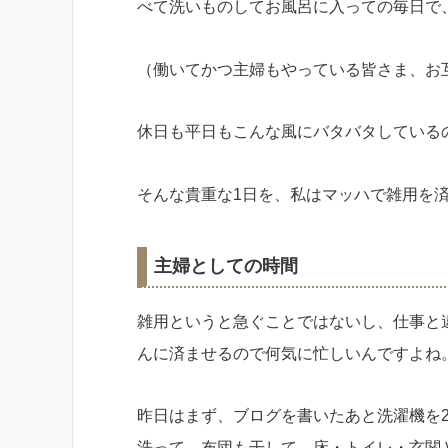
べて洗いものしてお風呂に入っての毎日で
（働いてかつ主婦もやっている皆さま、お
休日も平日もこんな風にバタバタしている
そんな貴重な1日を、私はマッハで雑用を
主婦としての時間
雑用というと急ぐことではないし、仕事と
んに済ませるので何気に忙しいんですよね
昨日はまず、ブログを書いたあと洗濯機を
洗って、布団も干して、床・トイレ・玄関