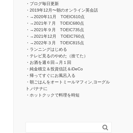
・ブログ毎日更新
・2019年12月〜朝のオンライン英会話
・→2020年11月 TOEIC610点
・→2021年７月 TOEIC680点
・→2021年９月 TOEIC735点
・→2021年12月 TOEIC760点
・→2022年３月 TOEIC815点
・ランニングはじめる
・テレビ見るのやめた（捨てた）
・お酒を週６回→月１回
・純金積立＆投資信託＆iDeCo
・帰ってすぐにお風呂入る
・朝ごはんをオートミールマフィン,ヨーグル
ト,バナナに
・ホットクックで料理を時短
