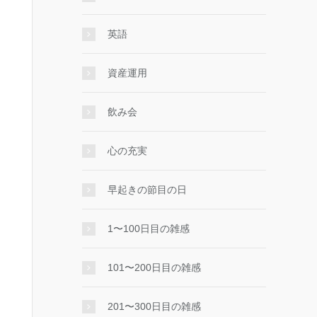
英語
資産運用
飲み会
心の充実
早起きの節目の日
1〜100日目の雑感
101〜200日目の雑感
201〜300日目の雑感