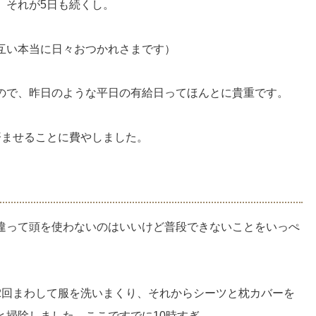
、それが5日も続くし。
互い本当に日々おつかれさまです）
ので、昨日のような平日の有給日ってほんとに貴重です。
済ませることに費やしました。
違って頭を使わないのはいいけど普段できないことをいっぺ
。
2回まわして服を洗いまくり、それからシーツと枕カバーを
と掃除しました。ここですでに10時すぎ。