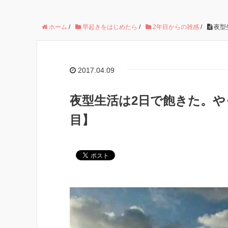
ホーム
/
早起きをはじめたら
/
2年目からの雑感
/
夜型
2017.04.09
夜型生活は2日で飽きた。や
目】