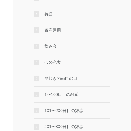
英語
資産運用
飲み会
心の充実
早起きの節目の日
1〜100日目の雑感
101〜200日目の雑感
201〜300日目の雑感