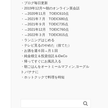
・ブログ毎日更新
・2019年12月〜朝のオンライン英会話
・→2020年11月 TOEIC610点
・→2021年７月 TOEIC680点
・→2021年９月 TOEIC735点
・→2021年12月 TOEIC760点
・→2022年３月 TOEIC815点
・ランニングはじめる
・テレビ見るのやめた（捨てた）
・お酒を週６回→月１回
・純金積立＆投資信託＆iDeCo
・帰ってすぐにお風呂入る
・朝ごはんをオートミールマフィン,ヨーグル
ト,バナナに
・ホットクックで料理を時短
