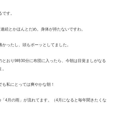
るです。
う連続とかほんとだめ。身体が持たないですわ。
痛かったし、頭もボーッとしてました。
のとおり9時30分に布団に入ったら、今朝は目覚ましがなる
よ。
でも私にとっては爽やかな朝！
Trueの「4月の雨」が流れてます。（4月になると毎年聞きたくな