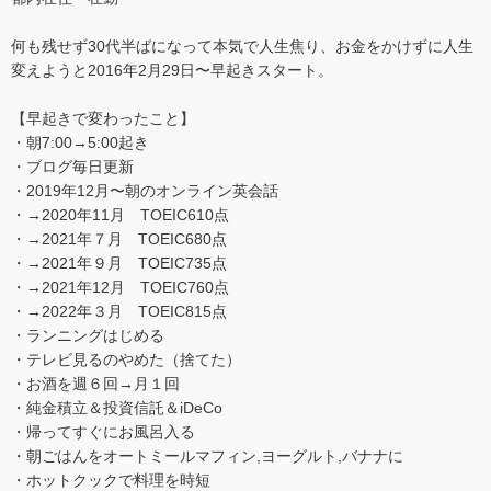
何も残せず30代半ばになって本気で人生焦り、お金をかけずに人生
変えようと2016年2月29日〜早起きスタート。
【早起きで変わったこと】
・朝7:00→5:00起き
・ブログ毎日更新
・2019年12月〜朝のオンライン英会話
・→2020年11月 TOEIC610点
・→2021年７月 TOEIC680点
・→2021年９月 TOEIC735点
・→2021年12月 TOEIC760点
・→2022年３月 TOEIC815点
・ランニングはじめる
・テレビ見るのやめた（捨てた）
・お酒を週６回→月１回
・純金積立＆投資信託＆iDeCo
・帰ってすぐにお風呂入る
・朝ごはんをオートミールマフィン,ヨーグルト,バナナに
・ホットクックで料理を時短