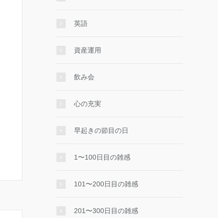
英語
資産運用
飲み会
心の充実
早起きの節目の日
1〜100日目の雑感
101〜200日目の雑感
201〜300日目の雑感