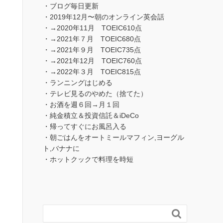
・ブログ毎日更新
・2019年12月〜朝のオンライン英会話
・→2020年11月 TOEIC610点
・→2021年７月 TOEIC680点
・→2021年９月 TOEIC735点
・→2021年12月 TOEIC760点
・→2022年３月 TOEIC815点
・ランニングはじめる
・テレビ見るのやめた（捨てた）
・お酒を週６回→月１回
・純金積立＆投資信託＆iDeCo
・帰ってすぐにお風呂入る
・朝ごはんをオートミールマフィン,ヨーグル
ト,バナナに
・ホットクックで料理を時短
