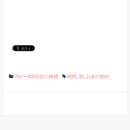
201〜300日目の雑感
時間
,
朝
,
お金の節約