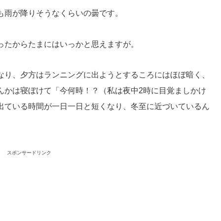
も雨が降りそうなくらいの曇です。
ったからたまにはいっかと思えますが。
なり、夕方はランニングに出ようとするころにはほぼ暗く、
んかは寝ぼけて「今何時！？（私は夜中2時に目覚ましかけ
出ている時間が一日一日と短くなり、冬至に近づいているん
スポンサードリンク