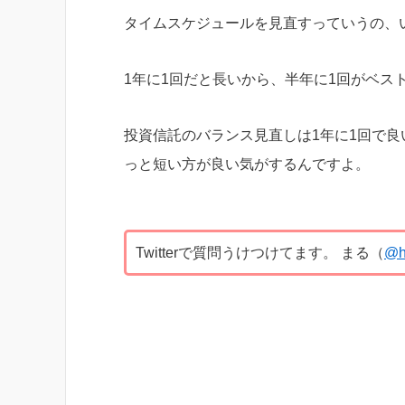
タイムスケジュールを見直すっていうの、
1年に1回だと長いから、半年に1回がベス
投資信託のバランス見直しは1年に1回で
っと短い方が良い気がするんですよ。
Twitterで質問うけつけてます。 まる（
@h