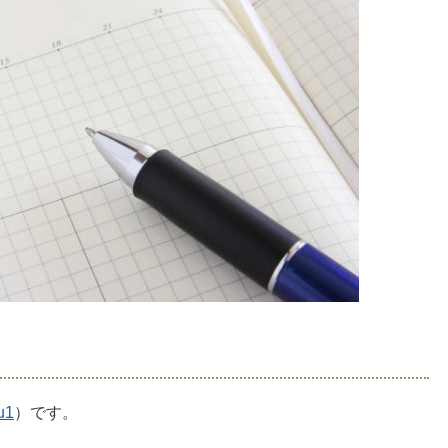
u1
）です。