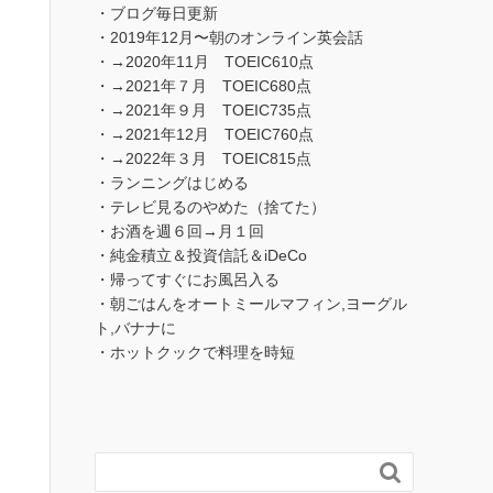
・ブログ毎日更新
・2019年12月〜朝のオンライン英会話
・→2020年11月 TOEIC610点
・→2021年７月 TOEIC680点
・→2021年９月 TOEIC735点
・→2021年12月 TOEIC760点
・→2022年３月 TOEIC815点
・ランニングはじめる
・テレビ見るのやめた（捨てた）
・お酒を週６回→月１回
・純金積立＆投資信託＆iDeCo
・帰ってすぐにお風呂入る
・朝ごはんをオートミールマフィン,ヨーグル
ト,バナナに
・ホットクックで料理を時短
