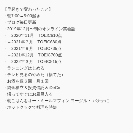
【早起きで変わったこと】
・朝7:00→5:00起き
・ブログ毎日更新
・2019年12月〜朝のオンライン英会話
・→2020年11月 TOEIC610点
・→2021年７月 TOEIC680点
・→2021年９月 TOEIC735点
・→2021年12月 TOEIC760点
・→2022年３月 TOEIC815点
・ランニングはじめる
・テレビ見るのやめた（捨てた）
・お酒を週６回→月１回
・純金積立＆投資信託＆iDeCo
・帰ってすぐにお風呂入る
・朝ごはんをオートミールマフィン,ヨーグルト,バナナに
・ホットクックで料理を時短