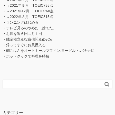
・→2021年９月 TOEIC735点
・→2021年12月 TOEIC760点
・→2022年３月 TOEIC815点
・ランニングはじめる
・テレビ見るのやめた（捨てた）
・お酒を週６回→月１回
・純金積立＆投資信託＆iDeCo
・帰ってすぐにお風呂入る
・朝ごはんをオートミールマフィン,ヨーグルト,バナナに
・ホットクックで料理を時短

カテゴリー