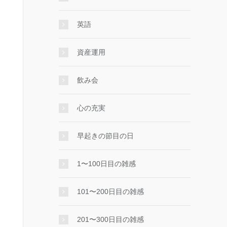
英語
資産運用
飲み会
心の充実
早起きの節目の日
1〜100日目の雑感
101〜200日目の雑感
201〜300日目の雑感