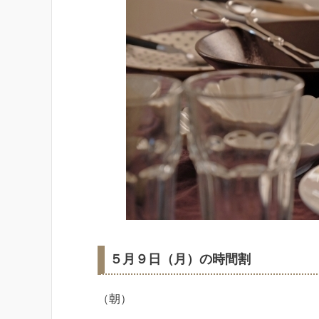
５月９日（月）の時間割
（朝）