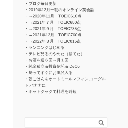
・ブログ毎日更新
・2019年12月〜朝のオンライン英会話
・→2020年11月 TOEIC610点
・→2021年７月 TOEIC680点
・→2021年９月 TOEIC735点
・→2021年12月 TOEIC760点
・→2022年３月 TOEIC815点
・ランニングはじめる
・テレビ見るのやめた（捨てた）
・お酒を週６回→月１回
・純金積立＆投資信託＆iDeCo
・帰ってすぐにお風呂入る
・朝ごはんをオートミールマフィン,ヨーグル
ト,バナナに
・ホットクックで料理を時短
