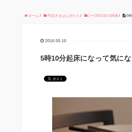
ホーム
/
早起きをはじめたら
/
1〜100日目の雑感
/
5
2016.05.10
5時10分起床になって気に