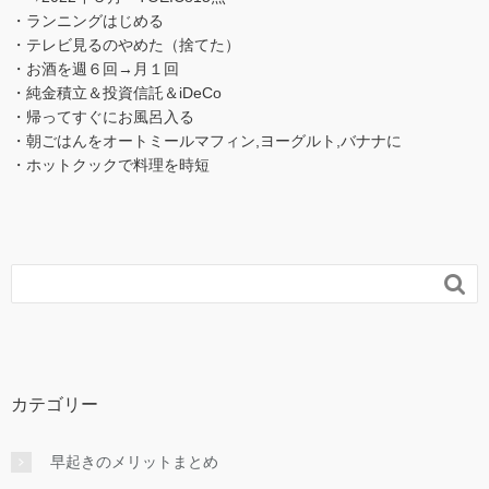
・ランニングはじめる
・テレビ見るのやめた（捨てた）
・お酒を週６回→月１回
・純金積立＆投資信託＆iDeCo
・帰ってすぐにお風呂入る
・朝ごはんをオートミールマフィン,ヨーグルト,バナナに
・ホットクックで料理を時短

カテゴリー
早起きのメリットまとめ