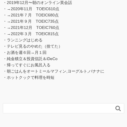
・2019年12月〜朝のオンライン英会話
・→2020年11月 TOEIC610点
・→2021年７月 TOEIC680点
・→2021年９月 TOEIC735点
・→2021年12月 TOEIC760点
・→2022年３月 TOEIC815点
・ランニングはじめる
・テレビ見るのやめた（捨てた）
・お酒を週６回→月１回
・純金積立＆投資信託＆iDeCo
・帰ってすぐにお風呂入る
・朝ごはんをオートミールマフィン,ヨーグルト,バナナに
・ホットクックで料理を時短
