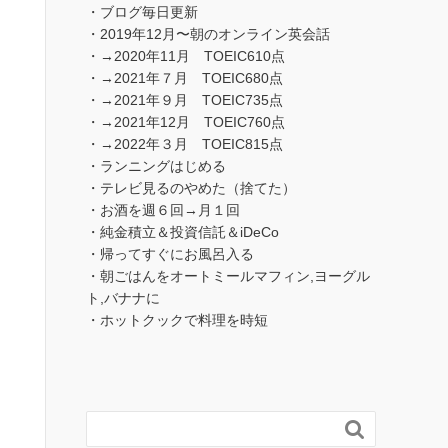
・ブログ毎日更新
・2019年12月〜朝のオンライン英会話
・→2020年11月 TOEIC610点
・→2021年７月 TOEIC680点
・→2021年９月 TOEIC735点
・→2021年12月 TOEIC760点
・→2022年３月 TOEIC815点
・ランニングはじめる
・テレビ見るのやめた（捨てた）
・お酒を週６回→月１回
・純金積立＆投資信託＆iDeCo
・帰ってすぐにお風呂入る
・朝ごはんをオートミールマフィン,ヨーグル
ト,バナナに
・ホットクックで料理を時短
