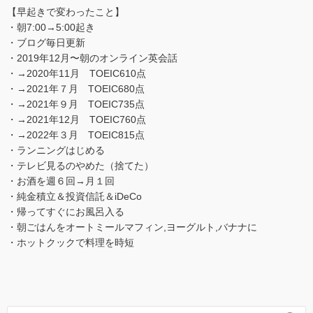
【早起きで変わったこと】
・朝7:00→5:00起き
・ブログ毎日更新
・2019年12月〜朝のオンライン英会話
・→2020年11月 TOEIC610点
・→2021年７月 TOEIC680点
・→2021年９月 TOEIC735点
・→2021年12月 TOEIC760点
・→2022年３月 TOEIC815点
・ランニングはじめる
・テレビ見るのやめた（捨てた）
・お酒を週６回→月１回
・純金積立＆投資信託＆iDeCo
・帰ってすぐにお風呂入る
・朝ごはんをオートミールマフィン,ヨーグルト,バナナに
・ホットクックで料理を時短