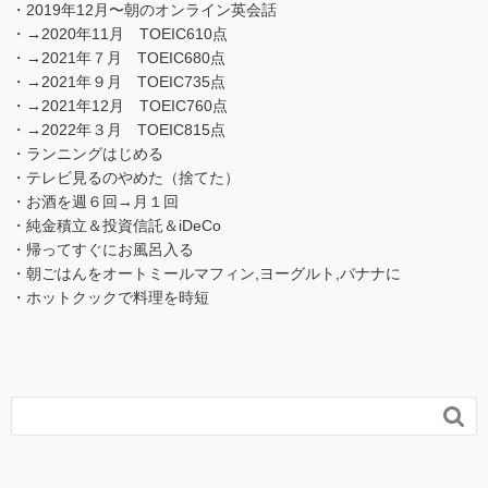
・2019年12月〜朝のオンライン英会話
・→2020年11月 TOEIC610点
・→2021年７月 TOEIC680点
・→2021年９月 TOEIC735点
・→2021年12月 TOEIC760点
・→2022年３月 TOEIC815点
・ランニングはじめる
・テレビ見るのやめた（捨てた）
・お酒を週６回→月１回
・純金積立＆投資信託＆iDeCo
・帰ってすぐにお風呂入る
・朝ごはんをオートミールマフィン,ヨーグルト,バナナに
・ホットクックで料理を時短
