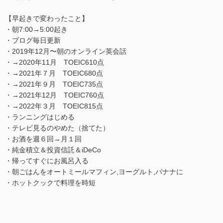
【早起きで変わったこと】
・朝7:00→5:00起き
・ブログ毎日更新
・2019年12月〜朝のオンライン英会話
・→2020年11月 TOEIC610点
・→2021年７月 TOEIC680点
・→2021年９月 TOEIC735点
・→2021年12月 TOEIC760点
・→2022年３月 TOEIC815点
・ランニングはじめる
・テレビ見るのやめた（捨てた）
・お酒を週６回→月１回
・純金積立＆投資信託＆iDeCo
・帰ってすぐにお風呂入る
・朝ごはんをオートミールマフィン,ヨーグルト,バナナに
・ホットクックで料理を時短